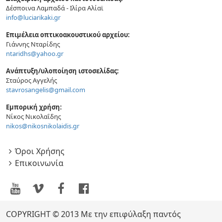
Δέσποινα Λαμπαδά - Ιλίρα Αλίαϊ
Σινεμά, Εκεί Που Δε Φτάνει Ο Ήλιος
info@luciarikaki.gr
2011-10-26
Επιμέλεια οπτικοακουστικού αρχείου:
Γιάννης Νταρίδης
ntaridhs@yahoo.gr
Άνθρωποι-Παλιοσίδερα Στα Χρόνια Του
3-D
Ανάπτυξη/υλοποίηση ιστοσελίδας:
2011-10-15
Σταύρος Αγγελής
stavrosangelis@gmail.com
Eμπορική χρήση:
Προβολή Του Ντοκιμαντέρ "Το Σχέδιο
Νίκος Νικολαΐδης
Σωτηρία"
nikos@nikosnikolaidis.gr
2011-10-08
Όροι Χρήσης
«Η Ρόδος Χωρίς ECOFILMS»
Επικοινωνία
2011-06-30
Όνειρα Σε Άλλη Γλώσσα
2011-01-25
COPYRIGHT © 2013
Με την επιφύλαξη παντός