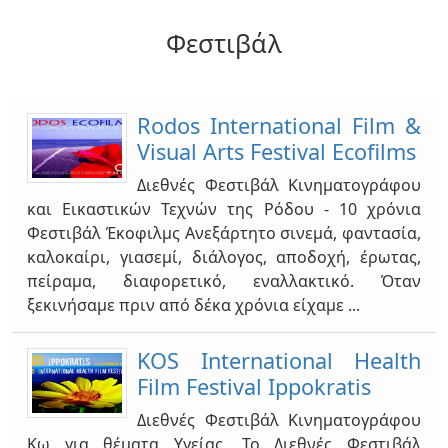
Διήμερο Αφιέρωμα Στη Βραβευμένη
Σκηνοθέτιδα
Φεστιβάλ
2018-01-17
Αφιέρωμα Στο Έργο Του Γιώργου Λάππα -
52α Δημήτρια
Rodοs International Film &
2017-10-20
Visual Arts Festival Ecofilms
Στις 20 Οκτωβρίου 2017 εγκαινιάστηκε
η έκθεση του καλλιτέχνη Γιώργου Λάππα, "Maqams of
Διεθνές Φεστιβάλ Κινηματογράφου
Blood and Maq...
και Εικαστικών Τεχνών της Pόδου - 10 χρόνια
Φεστιβάλ Έκοφιλμς Ανεξάρτητο σινεμά, φαντασία,
Kαλοκαιρινές Προβολές Της
καλοκαίρι, γιασεμί, διάλογος, αποδοχή, έρωτας,
Κινηματογραφικής Λέσχης Σαμοθράκης
2017
πείραμα, διαφορετικό, εναλλακτικό. Όταν
2017-07-31
ξεκινήσαμε πριν από δέκα χρόνια είχαμε ...
Το πρόγραμμα των καλοκαιρινών προβολών στην
Κινηματογραφική Λέσχη Σαμοθράκης «Λουκία
KOS International Health
Ρικάκη» ξεκίνησ...
Film Festival Ippokratis
Διεθνές Φεστιβάλ Κινηματογράφου
ΤΡΕΙΣ ΣΤΑΓΟΝΕΣ ΜΝΗΜΗ - Μια Μουσική Αφήγηση
Βασισμένη Σε Παραμύθια-Παραβολες Της Λουκιας Ρικακη
Κω για θέματα Υγείας. Το Διεθνές Φεστιβάλ