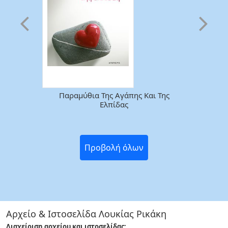
Μιλήσαμε με τους πρωταγωνιστές
της Στο δρόμο που άνοιξε η Λουκία
Ρικάκη, το ελληνικό stand up comed...
2012-12-10
«Τέλος Καλό, Όλα Καλά» Από 21 Έλληνες
Συγγραφείς
2012-05-30
Παραμύθια Της Αγάπης Και Της
Ελπίδας
21 «Ιστορίες Με Καλό Τέλος» Έγιναν
Βιβλίο
2012-05-18
Προβολή όλων
«Ονείρων Χρώματα»
2012-03-01
Σχέδιο Σωτηρία
Αρχείο & Ιστοσελίδα Λουκίας Ρικάκη
2011-12-28
Διαχείριση αρχείου και ιστοσελίδας: