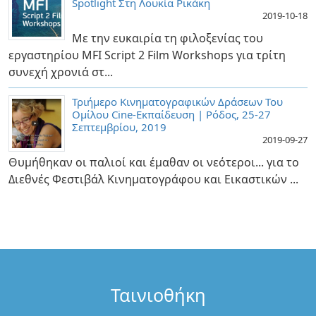
Spotlight Στη Λουκία Ρικάκη
2019-10-18
Με την ευκαιρία τη φιλοξενίας του
εργαστηρίου MFI Script 2 Film Workshops για τρίτη
συνεχή χρονιά στ...
Τριήμερο Κινηματογραφικών Δράσεων Του
Ομίλου Cine-Εκπαίδευση | Ρόδος, 25-27
Σεπτεμβρίου, 2019
2019-09-27
Θυμήθηκαν οι παλιοί και έμαθαν οι νεότεροι... για το
Διεθνές Φεστιβάλ Κινηματογράφου και Εικαστικών ...
Kαλοκαιρινές Προβολές Της Κινηματογραφικής Λέσχης
Σαμοθράκης 2019
2019-07-20
Η Κοσμοπλάστρα Μουσική Του Zbigniew
Preisner Στο Μέγαρο Μουσικής Αθηνών
Ταινιοθήκη
2018-11-04