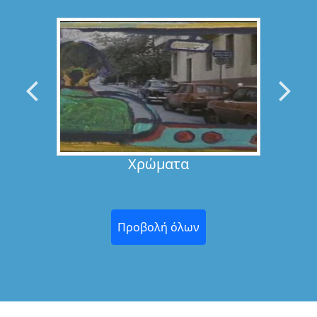
O σπουδαίος συνθέτης Ζμπίκνιου
Πράισνερ έρχεται στην Αθήνα για να παρουσιάσει,
στις 3 και στις 4 Νοε...
Η ΕΠΙΣΤΡΟΦΗ ΤΟΥ ΔΙΟΝΥΣΟΥ. Αφιέρωμα
Στον Θεόδωρο Τερζόπουλο. 5-8 Ιουλίου
2018
2018-07-05
Το Ευρωπαϊκό Πολιτιστικό Κέντρο Δελφών, με την
υποστήριξη του Ιδρύματος Ωνάση, οργανώνει από 5
Του
Χρώματα
έως ...
Διήμερο Αφιέρωμα Στη Σκηνοθέτρια Λουκία
Ρικάκη Στο ΟΜΗΡΕΙΟΥ ΕΡΓΑ
2018-01-18
Προβολή όλων
«Η ευαίσθητη ματιά της Λουκίας
Ρικάκη», είναι ο τίτλος του διήμερου αφιερώματος
στη βραβευμένη σκηνο...
Η Ευαίσθητη Πλευρά Της Λουκίας Ρικάκη -