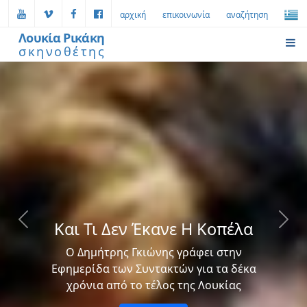
αρχική
επικοινωνία
αναζήτηση
Λουκία Ρικάκη
σκηνοθέτης
Και Τι Δεν Έκανε Η Κοπέλα
Previous
Next
Ο Δημήτρης Γκιώνης γράφει στην
Εφημερίδα των Συντακτών για τα δέκα
χρόνια από το τέλος της Λουκίας