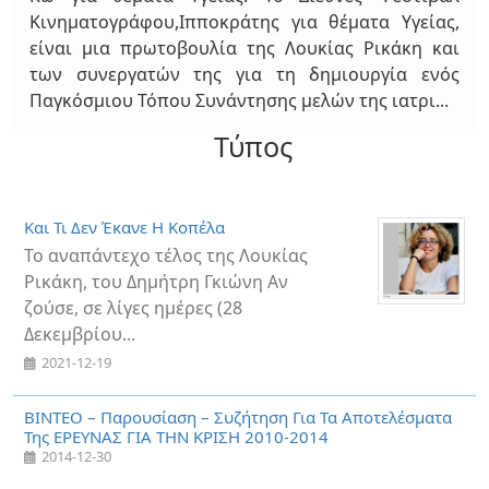
2017-07-14
Κινηματογράφου,Ιπποκράτης για θέματα Υγείας,
είναι μια πρωτοβουλία της Λουκίας Ρικάκη και
"Το Αιγαίο Μέσα Από Τα Λόγια Των
των συνεργατών της για τη δημιουργία ενός
Ποιητών": Προβολή Στην Φωτοδό
Παγκόσμιου Τόπου Συνάντησης μελών της ιατρι...
(Λευκωσία)
2017-01-19
Τύπος
Το πολιτιστικό σωματείο Φωτοδός διοργανώνει
προβολή του ντοκιμαντέρ τής Λουκίας "Το Αιγαίο
μέσα από ...
Και Τι Δεν Έκανε Η Κοπέλα
Το αναπάντεχο τέλος της Λουκίας
Ρικάκη, του Δημήτρη Γκιώνη Αν
ζούσε, σε λίγες ημέρες (28
Δεκεμβρίου...
2021-12-19
ΒΙΝΤΕΟ – Παρουσίαση – Συζήτηση Για Τα Αποτελέσματα
Της ΕΡΕΥΝΑΣ ΓΙΑ ΤΗΝ ΚΡΙΣΗ 2010-2014
2014-12-30