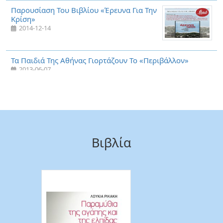
Παρουσίαση Του Βιβλίου «Έρευνα Για Την
Κρίση»
2014-12-14
Τα Παιδιά Της Αθήνας Γιορτάζουν Το «Περιβάλλον»
2013-06-07
Το Stand-Up Comedy Κάνει Θραύση Στην
Ελλάδα Της Κρίσης
ΚΑΘΗΜΕΡΙΝΗ ΤΗΣ ΚΥΡΙΑΚΗΣ
2013-03-10
Βιβλία
Dreams In Another Language
2013-01-06
«H Ελληνική Σκηνή Της Stand Up
Comedy»